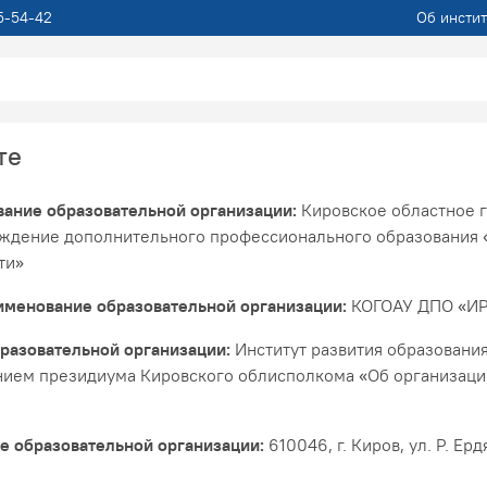
5-54-42
Об инстит
те
ание образовательной организации:
Кировское областное 
ждение дополнительного профессионального образования «
ти»
менование образовательной организации:
КОГОАУ ДПО «ИР
бразовательной организации:
Институт развития образования
нием президиума Кировского облисполкома «Об организаци
 образовательной организации:
610046, г. Киров, ул. Р. Ерд