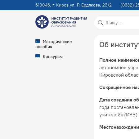
610046, г. Киров ул. Р. Ердякова, 23/2
(8332) 2
Методические
Об институ
пособия
Конкурсы
Полное наименов
автономное учре
Кировской облас
Сокращённое наи
Дата создания о
года постановле
учителей» (ИУУ).
Местонахождение