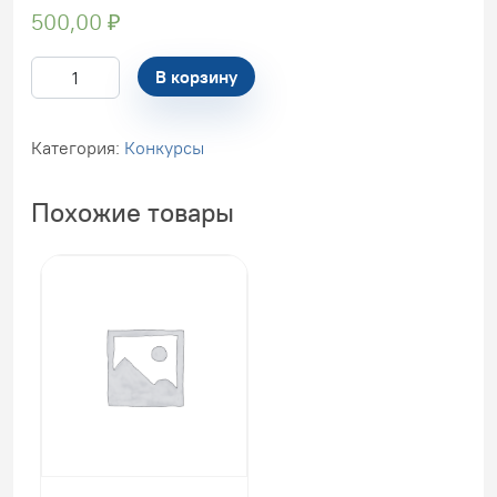
500,00
₽
Количество
В корзину
товара
КОМАНДА
Категория:
Конкурсы
—
Региональный
конкурс
Похожие товары
проектных
работ
«Удачный
проект»